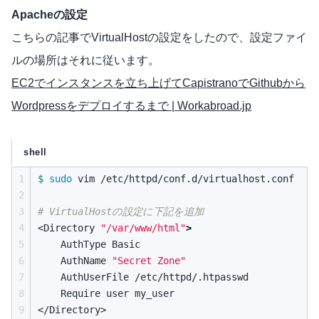
Apacheの設定
こちらの記事でVirtualHostの設定をしたので、設定ファイ
ルの場所はそれに従います。
EC2でインスタンスを立ち上げてCapistranoでGithubから
Wordpressをデプロイするまで | Workabroad.jp
shell
1
$ 
sudo 
vim /etc/httpd/conf.d/virtualhost.conf 

2
3
# VirtualHostの設定に下記を追加
4

<Directory 
"/var/www/html"
>
5
    AuthType Basic

6
    AuthName 
"Secret Zone"
7
    AuthUserFile /etc/httpd/.htpasswd

8
    Require user my_user

9