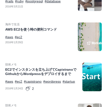
#rails
#ruby
#postgresql
#database
2016年3月21日
海外で生活
AWS EC2を使う時の便利コマンド
#aws
#ec2
2016年1月29日
技術メモ
EC2でインスタンスを立ち上げてCapistranoで
GithubからWordpressをデプロイするまで
#aws
#ec2
#capistrano
#wordpress
#startup
2
2016年1月24日
技術メモ