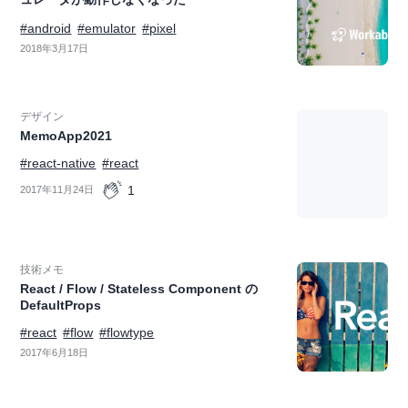
#android
#emulator
#pixel
2018年3月17日
デザイン
MemoApp2021
#react-native
#react
1
2017年11月24日
技術メモ
React / Flow / Stateless Component の
DefaultProps
#react
#flow
#flowtype
2017年6月18日