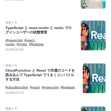
技術メモ
TypeScript と react-router と mobx でロ
グインユーザーの状態管理
#typescript
#react-
router
#mobx
#firebase
2018年5月13日
技術メモ
CloudFunction と React で共通のコードを
読み込んで TypeScript でうまくコンパイル
する方法
#cloudfunction
#react
#typescript
#firebase
2018年5月12日
技術メモ