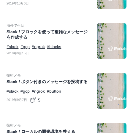
2019年10月6日
海外で生活
Slack / ブロックを使って複雑なメッセージ
を作成する
#slack
#gcp
#ngrok
#blocks
2019年9月15日
技術メモ
Slack / ボタン付きのメッセージを投稿する
#slack
#gcp
#ngrok
#button
5
2019年9月7日
技術メモ
Slack / ローカルの開発環境を整える