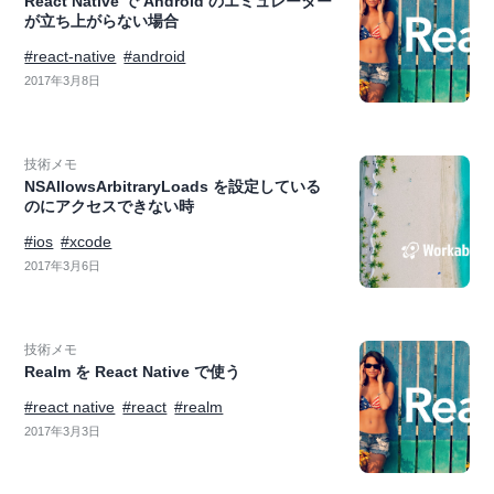
React Native で Android のエミュレーター
が立ち上がらない場合
#react-native
#android
2017年3月8日
技術メモ
NSAllowsArbitraryLoads を設定している
のにアクセスできない時
#ios
#xcode
2017年3月6日
技術メモ
Realm を React Native で使う
#react native
#react
#realm
2017年3月3日