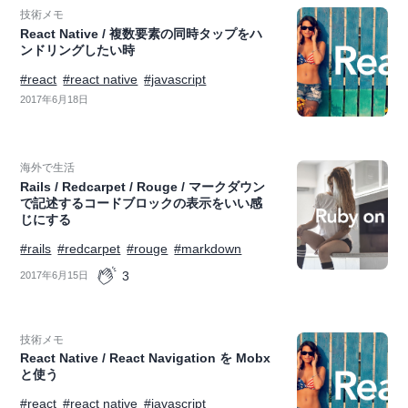
技術メモ
React Native / 複数要素の同時タップをハ
ンドリングしたい時
#react
#react native
#javascript
2017年6月18日
海外で生活
Rails / Redcarpet / Rouge / マークダウン
で記述するコードブロックの表示をいい感
じにする
#rails
#redcarpet
#rouge
#markdown
3
2017年6月15日
技術メモ
React Native / React Navigation を Mobx
と使う
#react
#react native
#javascript