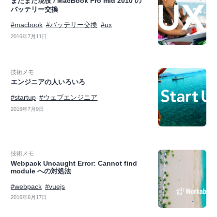
まだまだ現役 / MacBook Pro mid 2010 の
バッテリー交換
#macbook
#バッテリー交換
#ux
2016年7月11日
技術メモ
エンジニアの人いろいろ
#startup
#ウェブエンジニア
2016年7月9日
技術メモ
Webpack Uncaught Error: Cannot find
module への対処法
#webpack
#vuejs
2016年6月17日