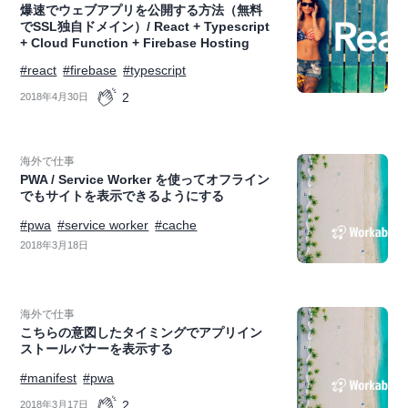
爆速でウェブアプリを公開する方法（無料
でSSL独自ドメイン）/ React + Typescript
+ Cloud Function + Firebase Hosting
#react
#firebase
#typescript
2
2018年4月30日
海外で仕事
PWA / Service Worker を使ってオフライン
でもサイトを表示できるようにする
#pwa
#service worker
#cache
2018年3月18日
海外で仕事
こちらの意図したタイミングでアプリイン
ストールバナーを表示する
#manifest
#pwa
2
2018年3月17日