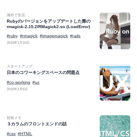
海外で生活
Rubyのバージョンをアップデートした際の
rmagick-2.15.2/RMagick2.so (LoadError)
#ruby
#rmagick
#imagemagick
#rails
2016年1月10日
スタートアップ
日本のコワーキングスペースの問題点
#co-working
#ux
2016年1月6日
技術メモ
３カラムのフロントエンドの話
#css
#HTML