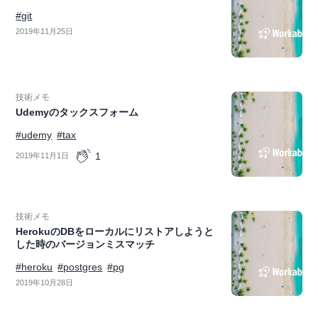
#git
2019年11月25日
技術メモ
Udemyのタックスフォーム
#udemy
#tax
1
2019年11月1日
技術メモ
HerokuのDBをローカルにリストアしようと
した時のバージョンミスマッチ
#heroku
#postgres
#pg
2019年10月28日