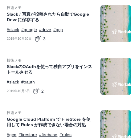
技術メモ
Slack / 写真が投稿されたら自動でGoogle
Driveに保存する
#slack
#google
#drive
#gcp
3
2019年10月20日
技術メモ
SlackのOAuthを使って独自アプリをインス
トールさせる
#slack
#oauth
2
2019年10月6日
技術メモ
Google Cloud Platform で FireStore を使
用して Rules が作成できない場合の対処
#gcp
#firestore
#firebase
#rules