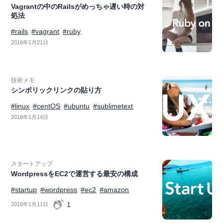
Vagrantの中のRailsがめっちゃ遅い時の対
処法
#rails
#vagrant
#ruby
2016年1月21日
技術メモ
シンボリックリンクの貼り方
#linux
#centOS
#ubuntu
#sublimetext
2016年1月14日
スタートアップ
WordpressをEC2で運営する最安の構成
#startup
#wordpress
#ec2
#amazon
1
2016年1月11日