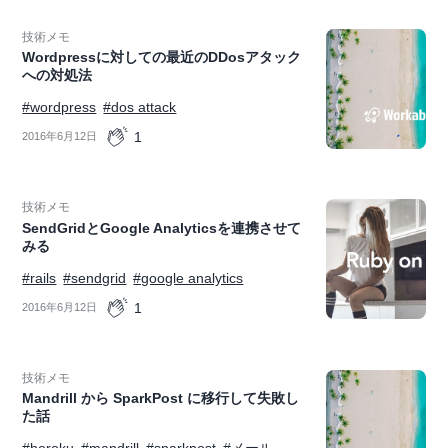
技術メモ
Wordpressに対しての最近のDDosアタック
への対処法
#wordpress
#dos attack
1
2016年6月12日
技術メモ
SendGridとGoogle Analyticsを連携させて
みる
#rails
#sendgrid
#google analytics
1
2016年6月12日
技術メモ
Mandrill から SparkPost に移行して失敗し
た話