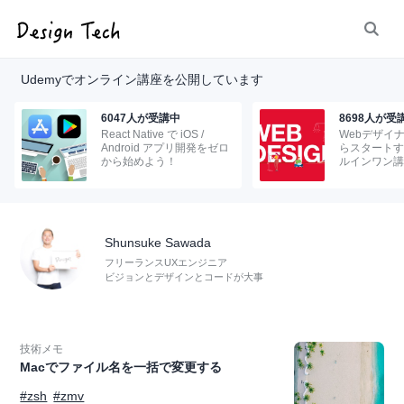
Udemyでオンライン講座を公開しています
6047人が受講中
8698人が受
React Native で iOS /
Webデザイ
Android アプリ開発をゼロ
らスタートす
から始めよう！
ルインワン講
Shunsuke Sawada
フリーランスUXエンジニア
ビジョンとデザインとコードが大事
技術メモ
Macでファイル名を一括で変更する
#zsh
#zmv