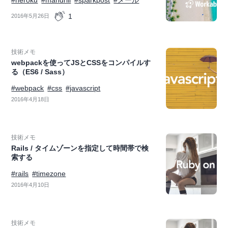
#heroku
#mandrill
#sparkpost
#メール
1
2016年5月26日
技術メモ
webpackを使ってJSとCSSをコンパイルす
る（ES6 / Sass）
#webpack
#css
#javascript
2016年4月18日
技術メモ
Rails / タイムゾーンを指定して時間帯で検
索する
#rails
#timezone
2016年4月10日
技術メモ