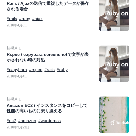
Rails / Ajaxの送信で重複したデータが保存
される場合
#rails
#ruby
#ajax
2016年4月6日
技術メモ
Rspec / capybara-screenshotで文字が表
示されない時の対処
#capybara
#rspec
#rails
#ruby
2016年4月4日
技術メモ
Amazon EC2 / インスタンスをコピーして
性能の高いものに乗り換える
#ec2
#amazon
#wordpress
2016年3月22日