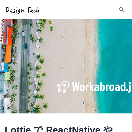
Lottie で ReactNative や