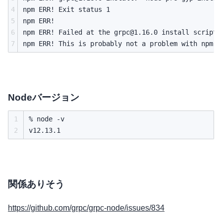
4
npm ERR! Exit status 1

5
npm ERR! 

6
npm ERR! Failed at the 
grpc@1.16.0
 install script.

7
Nodeバージョン
1
% node -v

2
関係ありそう
https://github.com/grpc/grpc-node/issues/834