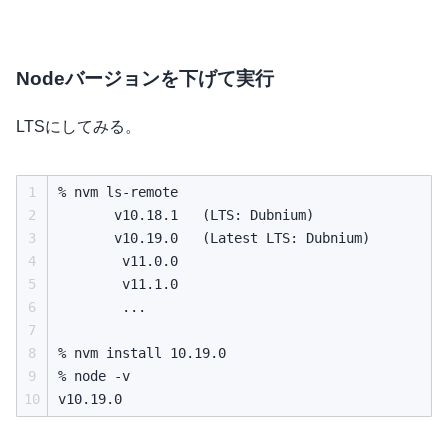
Nodeバージョンを下げて実行
LTSにしてみる。
1
% nvm ls-remote

2
       v10.18.1   (LTS: Dubnium)

3
       v10.19.0   (Latest LTS: Dubnium)

4
        v11.0.0

5
        v11.1.0

6
        ...

7
8
% nvm install 10.19.0

9
% node -v

10