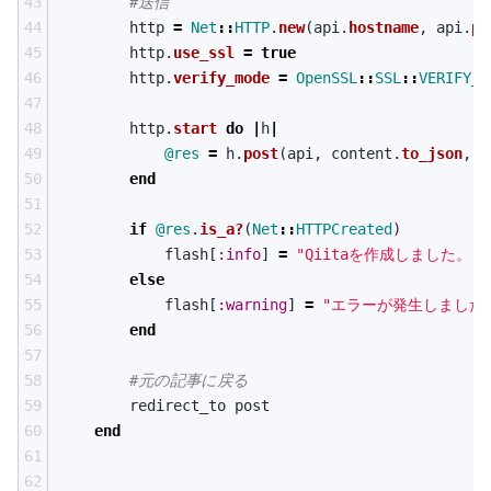
43
#送信
44
http
=
Net
::
HTTP
.
new
(
api
.
hostname
,
api
.
po
45
http
.
use_ssl
=
true
46
http
.
verify_mode
=
OpenSSL
::
SSL
::
VERIFY_N
47
48
http
.
start
do
|
h
|
49
@res
=
h
.
post
(
api
,
content
.
to_json
,
h
50
end
51
52
if
@res
.
is_a?
(
Net
::
HTTPCreated
)
53
flash
[
:info
]
=
"Qiitaを作成しました。"
54
else
55
flash
[
:warning
]
=
"エラーが発生しました
56
end
57
58
#元の記事に戻る
59
redirect_to
post
60
end
61
62