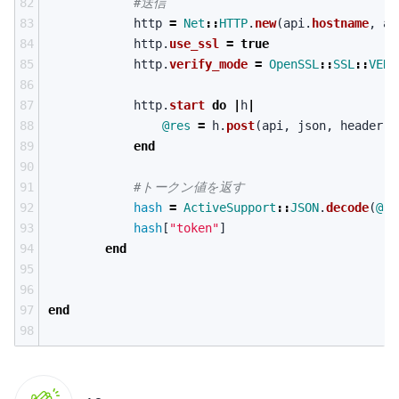
82
#送信
83
http
=
Net
::
HTTP
.
new
(
api
.
hostname
,
ap
84
http
.
use_ssl
=
true
85
http
.
verify_mode
=
OpenSSL
::
SSL
::
VERI
86
87
http
.
start
do
|
h
|
88
@res
=
h
.
post
(
api
,
json
,
header
)
89
end
90
91
#トークン値を返す
92
hash
=
ActiveSupport
::
JSON
.
decode
(
@re
93
hash
[
"token"
]
94
end
95
96
97
end
98