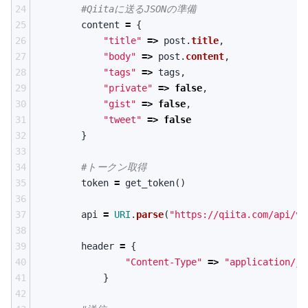
24
#Qiitaに送るJSONの準備
25
content
=
{
26
"title"
=>
post
.
title
,
27
"body"
=>
post
.
content
,
28
"tags"
=>
tags
,
29
"private"
=>
false
,
30
"gist"
=>
false
,
31
"tweet"
=>
false
32
}
33
34
#トークン取得
35
token
=
get_token
()
36
37
api
=
URI
.
parse
(
"https://qiita.com/api/v1
38
39
header
=
{
40
"Content-Type"
=>
"application/js
41
}
42