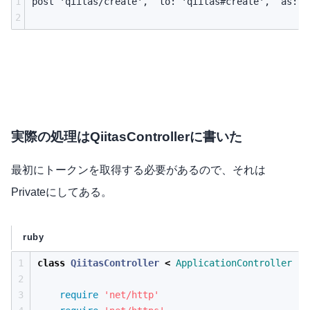
1
post 'qiitas/create',  to: 'qiitas#create',  as: :q
2
実際の処理はQiitasControllerに書いた
最初にトークンを取得する必要があるので、それは
Privateにしてある。
ruby
1
class
QiitasController
<
ApplicationController
2
3
require
'net/http'