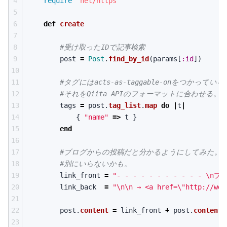
4
require
'net/https'
5
6
def
create
7
8
#受け取ったIDで記事検索
9
post
=
Post
.
find_by_id
(
params
[
:id
])
10
11
#タグにはacts-as-taggable-onをつかってい
12
#それをQiita APIのフォーマットに合わせる。
13
tags
=
post
.
tag_list
.
map
do
|
t
|
14
{
"name"
=>
t
}
15
end
16
17
#ブログからの投稿だと分かるようにしてみた。
18
#別にいらないかも。
19
link_front
=
"- - - - - - - - - - - 
\n
ブロ
20
link_back
=
"
\n\n
 → <a href=
\"
http://wor
21
22
post
.
content
=
link_front
+
post
.
content
23