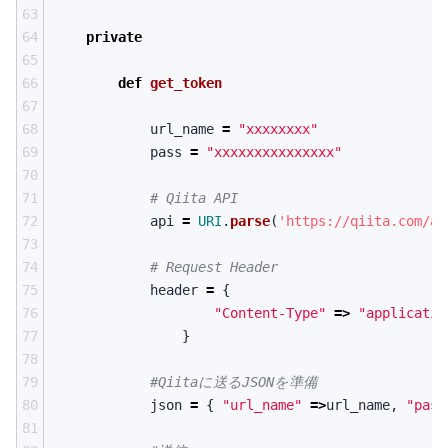
63
64
private
65
66
def
get_token
67
68
url_name
=
"xxxxxxxx"
69
pass
=
"xxxxxxxxxxxxxxx"
70
71
# Qiita API
72
api
=
URI
.
parse
(
'https://qiita.com/ap
73
74
# Request Header
75
header
=
{
76
"Content-Type"
=>
"applicatio
77
}
78
79
#Qiitaに送るJSONを準備
80
json
=
{
"url_name"
=>
url_name
,
"pass
81