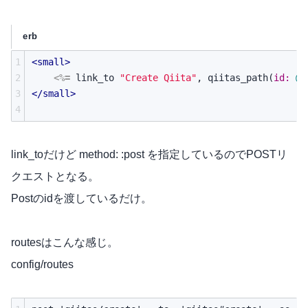
erb
1
<small>
2
<%=
link_to
"Create Qiita"
,
qiitas_path
(
id: 
@p
3
</small>
4
link_toだけど method: :post を指定しているのでPOSTリ
クエストとなる。
Postのidを渡しているだけ。
routesはこんな感じ。
config/routes