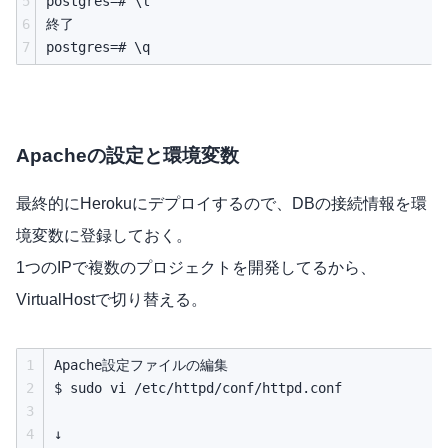
5
postgres=# \l

6
終了

7
Apacheの設定と環境変数
最終的にHerokuにデプロイするので、DBの接続情報を環
境変数に登録しておく。
1つのIPで複数のプロジェクトを開発してるから、
VirtualHostで切り替える。
1
Apache設定ファイルの編集

2
$ sudo vi /etc/httpd/conf/httpd.conf

3
4
↓
