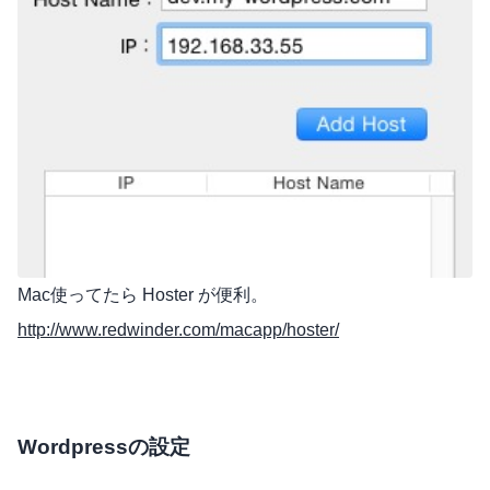
Mac使ってたら Hoster が便利。
http://www.redwinder.com/macapp/hoster/
Wordpressの設定