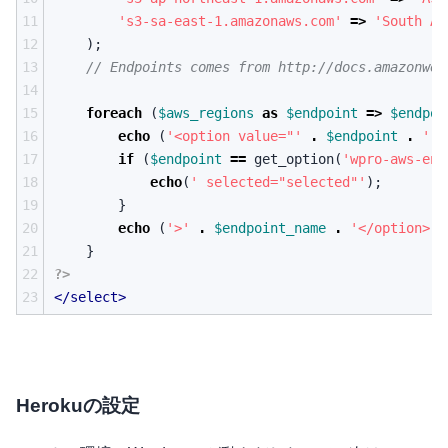
11
's3-sa-east-1.amazonaws.com'
=>
'South Am
12
);
13
14
15
foreach
(
$aws_regions
as
$endpoint
=>
$endpoi
16
echo
(
'<option value="'
.
$endpoint
.
'"'
17
if
(
$endpoint
==
get_option
(
'wpro-aws-end
18
echo
(
' selected="selected"'
);
19
}
20
echo
(
'>'
.
$endpoint_name
.
'</option>'
)
21
}
22
?>
23
</select>
Herokuの設定