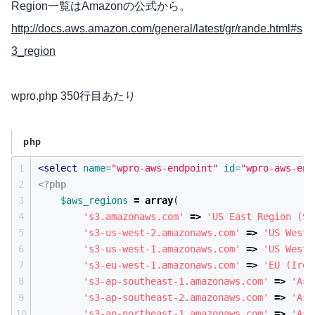
Region一覧はAmazonの公式から。
http://docs.aws.amazon.com/general/latest/gr/rande.html#s
3_region
wpro.php 350行目あたり
php
1
<select
name=
"wpro-aws-endpoint"
id=
"wpro-aws-end
2
<?php
3
$aws_regions
=
array
(
4
's3.amazonaws.com'
=>
'US East Region (St
5
's3-us-west-2.amazonaws.com'
=>
'US West 
6
's3-us-west-1.amazonaws.com'
=>
'US West 
7
's3-eu-west-1.amazonaws.com'
=>
'EU (Irel
8
's3-ap-southeast-1.amazonaws.com'
=>
'Asi
9
's3-ap-southeast-2.amazonaws.com'
=>
'Asi
10
's3-ap-northeast-1.amazonaws.com'
=>
'Asi