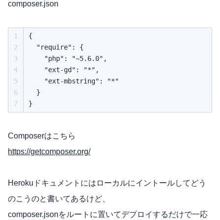
composer.json
1
{

2
  "require": {

3
    "php": "~5.6.0",

4
    "ext-gd": "*",

5
    "ext-mbstring": "*"

6
  }

7
Composerはこちら
https://getcomposer.org/
Herokuドキュメントにはローカルにイントールしてどう
のこうのと書いてあるけど、
composer.jsonをルートに置いてデプロイするだけで一応