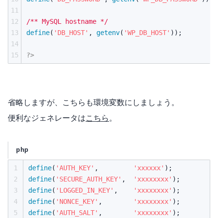
11
12
/** MySQL hostname */
13
define
(
'DB_HOST'
,
getenv
(
'WP_DB_HOST'
));
14
15
?>
省略しますが、こちらも環境変数にしましょう。
便利なジェネレータは
こちら
。
php
1
define
(
'AUTH_KEY'
,
'xxxxxx'
);
2
define
(
'SECURE_AUTH_KEY'
,
'xxxxxxxx'
);
3
define
(
'LOGGED_IN_KEY'
,
'xxxxxxxx'
);
4
define
(
'NONCE_KEY'
,
'xxxxxxxx'
);
5
define
(
'AUTH_SALT'
,
'xxxxxxxx'
);