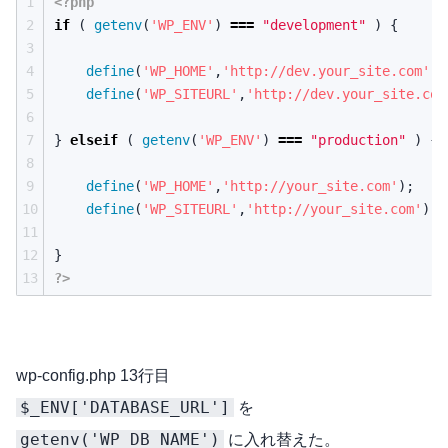
1
<?php
2
if
(
getenv
(
'WP_ENV'
)
===
"development"
)
{
3
4
define
(
'WP_HOME'
,
'http://dev.your_site.com'
);
5
define
(
'WP_SITEURL'
,
'http://dev.your_site.com
6
7
}
elseif
(
getenv
(
'WP_ENV'
)
===
"production"
)
{
8
9
define
(
'WP_HOME'
,
'http://your_site.com'
);
10
define
(
'WP_SITEURL'
,
'http://your_site.com'
);
11
12
}
13
?>
wp-config.php 13行目
$_ENV['DATABASE_URL']
を
getenv('WP_DB_NAME')
に入れ替えた。