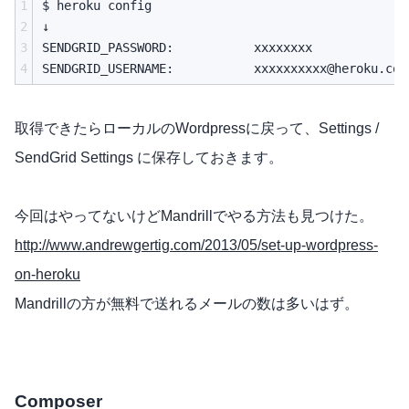
1
$ heroku config

2
↓

3
SENDGRID_PASSWORD:           xxxxxxxx

4
SENDGRID_USERNAME:           
xxxxxxxxxx@heroku.com
取得できたらローカルのWordpressに戻って、Settings /
SendGrid Settings に保存しておきます。
今回はやってないけどMandrillでやる方法も見つけた。
http://www.andrewgertig.com/2013/05/set-up-wordpress-
on-heroku
Mandrillの方が無料で送れるメールの数は多いはず。
Composer