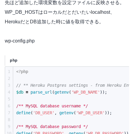
先ほど追加した環境変数を設定ファイルに反映させる。
WP_DB_HOSTはローカルだとだいたいlocalhost、
HerokuだとDB追加した時に値を取得できる。
wp-config.php
php
1
<?php
2
3
4
$db
=
parse_url
(
getenv
(
'WP_DB_NAME'
));
5
6
/** MySQL database username */
7
define
(
'DB_USER'
,
getenv
(
'WP_DB_USER'
));
8
9
/** MySQL database password */
10
define
(
'DB_PASSWORD'
,
getenv
(
'WP_DB_PASSWORD'
));