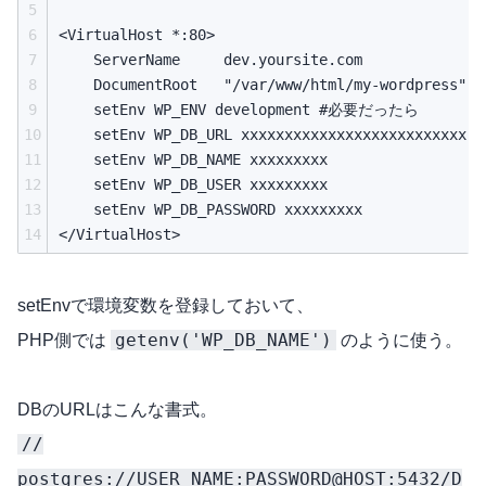
5
6
<VirtualHost *:80>

7
    ServerName     dev.yoursite.com

8
    DocumentRoot   "/var/www/html/my-wordpress"

9
    setEnv WP_ENV development #必要だったら

10
    setEnv WP_DB_URL xxxxxxxxxxxxxxxxxxxxxxxxxx

11
    setEnv WP_DB_NAME xxxxxxxxx

12
    setEnv WP_DB_USER xxxxxxxxx

13
    setEnv WP_DB_PASSWORD xxxxxxxxx

14
setEnvで環境変数を登録しておいて、
getenv('WP_DB_NAME')
PHP側では
のように使う。
DBのURLはこんな書式。
//
postgres://USER_NAME:PASSWORD@HOST:5432/D