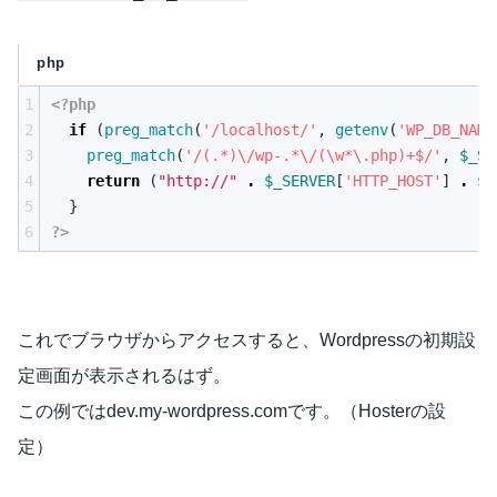
php
1
<?php
2
if
(
preg_match
(
'/localhost/'
,
getenv
(
'WP_DB_NAME
3
preg_match
(
'/(.*)\/wp-.*\/(\w*\.php)+$/'
,
$_SE
4
return
(
"http://"
.
$_SERVER
[
'HTTP_HOST'
]
.
$p
5
}
6
?>
これでブラウザからアクセスすると、Wordpressの初期設
定画面が表示されるはず。
この例ではdev.my-wordpress.comです。（Hosterの設
定）