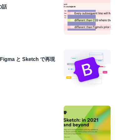
の話
igma と Sketch で再現