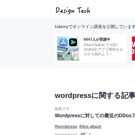
Udemyでオンライン講座を公開していま
6047人が受講中
React Native で iOS /
Android アプリ開発をゼ
ロから始めよう！
wordpressに関する記
技術メモ
Wordpressに対しての最近のDDo
#wordpress
#dos attack
2016年6月12日