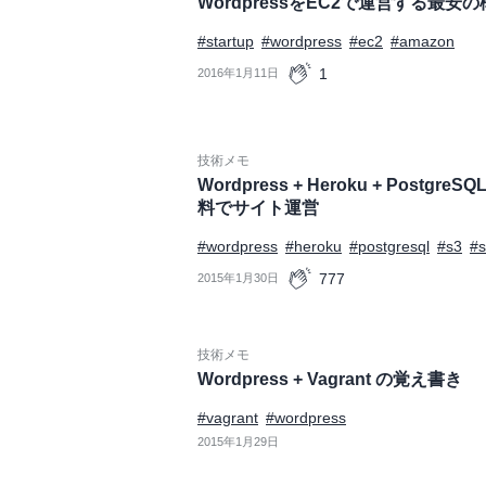
WordpressをEC2で運営する最安
#startup
#wordpress
#ec2
#amazon
1
2016年1月11日
技術メモ
Wordpress + Heroku + PostgreSQL
料でサイト運営
#wordpress
#heroku
#postgresql
#s3
#s
777
2015年1月30日
技術メモ
Wordpress + Vagrant の覚え書き
#vagrant
#wordpress
2015年1月29日