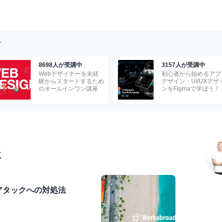
す
8698人が受講中
3157人が受講中
Webデザイナーを未経
初心者から始めるアプ
験からスタートするため
デザイン・UI/UXデザ
のオールインワン講座
ンをFigmaで学ぼう！
事
sアタックへの対処法