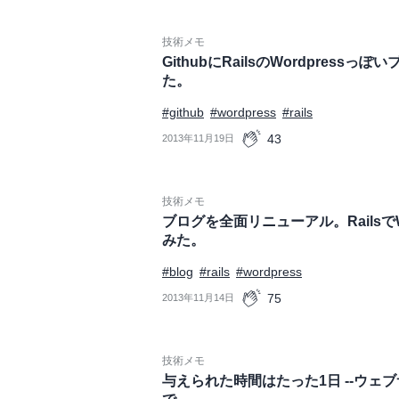
技術メモ
GithubにRailsのWordpress
た。
#github
#wordpress
#rails
43
2013年11月19日
技術メモ
ブログを全面リニューアル。RailsでW
みた。
#blog
#rails
#wordpress
75
2013年11月14日
技術メモ
与えられた時間はたった1日 --ウェ