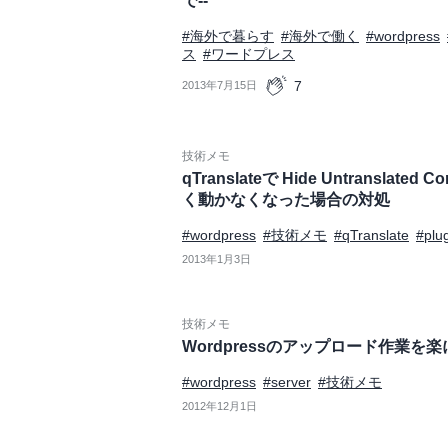
で--
#海外で暮らす
#海外で働く
#wordpress
ス
#ワードプレス
7
2013年7月15日
技術メモ
qTranslateで Hide Untranslate
く動かなくなった場合の対処
#wordpress
#技術メモ
#qTranslate
#plu
2013年1月3日
技術メモ
Wordpressのアップロード作業を
#wordpress
#server
#技術メモ
2012年12月1日