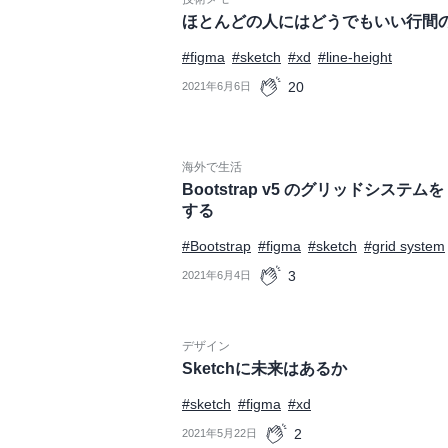
ほとんどの人にはどうでもいい行間
#figma
#sketch
#xd
#line-height
20
2021年6月6日
海外で生活
Bootstrap v5 のグリッドシステムを F
する
#Bootstrap
#figma
#sketch
#grid system
3
2021年6月4日
デザイン
Sketchに未来はあるか
#sketch
#figma
#xd
2
2021年5月22日