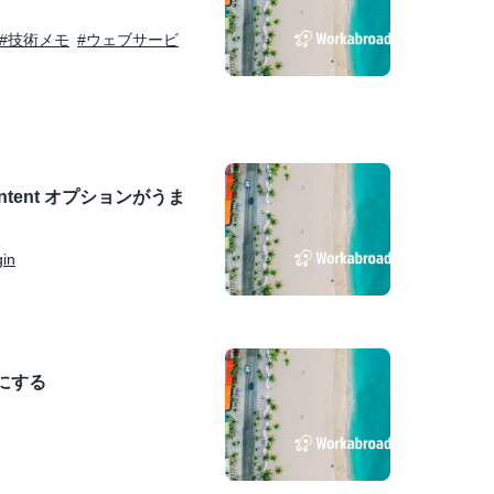
#技術メモ
#ウェブサービ
d Content オプションがうま
gin
楽にする