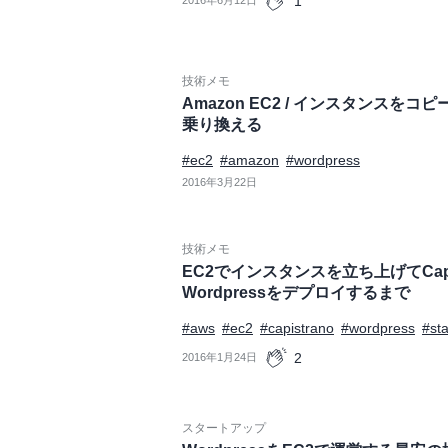
1
技術メモ
Amazon EC2 / インスタンスを
乗り換える
#ec2
#amazon
#wordpress
2016年3月22日
技術メモ
EC2でインスタンスを立ち上げてCapist
Wordpressをデプロイするまで
#aws
#ec2
#capistrano
#wordpress
#sta
2
2016年1月24日
スタートアップ