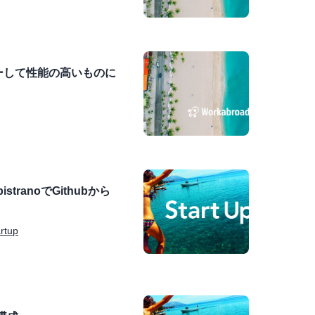
コピーして性能の高いものに
ranoでGithubから
rtup