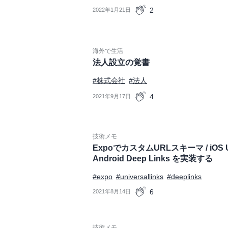
2
2022年1月21日
海外で生活
法人設立の覚書
#株式会社
#法人
4
2021年9月17日
技術メモ
ExpoでカスタムURLスキーマ / iOS Univ
Android Deep Links を実装する
#expo
#universallinks
#deeplinks
6
2021年8月14日
技術メモ