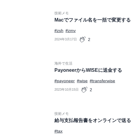
技術メモ
Macでファイル名を一括で変更する
#zsh
#zmv
2
2024年3月17日
海外で生活
PayoneerからWISEに送金する
#payoneer
#wise
#transferwise
2
2023年10月15日
技術メモ
給与支払報告書をオンラインで送る
#tax