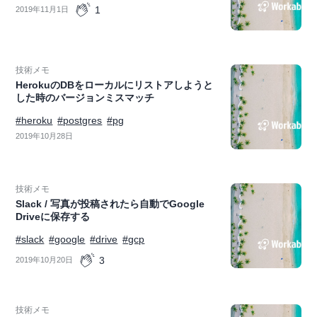
1
2019年11月1日
技術メモ
HerokuのDBをローカルにリストアしようと
した時のバージョンミスマッチ
#heroku
#postgres
#pg
2019年10月28日
技術メモ
Slack / 写真が投稿されたら自動でGoogle
Driveに保存する
#slack
#google
#drive
#gcp
3
2019年10月20日
技術メモ