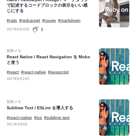
で記述するコードブロックの表示をいい感
じにする
#rails
#redcarpet
#rouge
#markdown
3
2017年6月15日
技術メモ
React Native / React Navigation を Mobx
と使う
#react
#react native
#javascript
2017年6月13日
技術メモ
Sublime Text / ESLint を導入する
#react-native
#ios
#sublime text
2017年3月9日