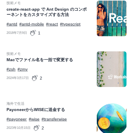
技術メモ
create-react-app で Ant Design のコンポ
ーネントをカスタマイズする方法
#antd
#antd-mobile
#react
#typescript
1
2018年7月9日
技術メモ
Macでファイル名を一括で変更する
#zsh
#zmv
2
2024年3月17日
海外で生活
PayoneerからWISEに送金する
#payoneer
#wise
#transferwise
2
2023年10月15日