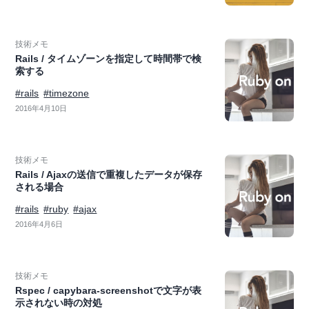
技術メモ
Rails / タイムゾーンを指定して時間帯で検
索する
#rails
#timezone
2016年4月10日
技術メモ
Rails / Ajaxの送信で重複したデータが保存
される場合
#rails
#ruby
#ajax
2016年4月6日
技術メモ
Rspec / capybara-screenshotで文字が表
示されない時の対処