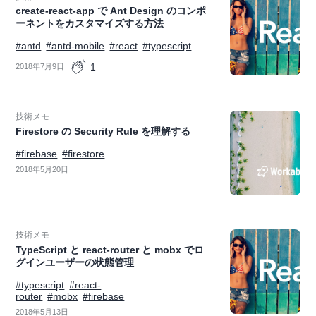
create-react-app で Ant Design のコンポ
ーネントをカスタマイズする方法
#antd
#antd-mobile
#react
#typescript
1
2018年7月9日
技術メモ
Firestore の Security Rule を理解する
#firebase
#firestore
2018年5月20日
技術メモ
TypeScript と react-router と mobx でロ
グインユーザーの状態管理
#typescript
#react-
router
#mobx
#firebase
2018年5月13日