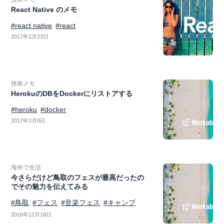
React Native のメモ
#react native
#react
2017年2月23日
技術メモ
HerokuのDBをDockerにリストアする
#heroku
#docker
2017年2月8日
海外で生活
今さらだけど鳥取のフェスが最高だったの
でその魅力を伝えてみる
#鳥取
#フェス
#音楽フェス
#キャンプ
2016年12月18日