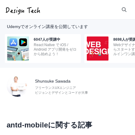
Udemyでオンライン講座を公開しています
6047人が受講中
8698人が受
React Native で iOS /
Webデザイ
Android アプリ開発をゼロ
らスタートす
から始めよう！
ルインワン講
Shunsuke Sawada
フリーランスUXエンジニア
ビジョンとデザインとコードが大事
antd-mobileに関する記事