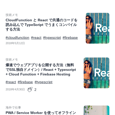
技術メモ
CloudFunction と React で共通のコードを
読み込んで TypeScript でうまくコンパイル
する方法
#cloudfunction
#react
#typescript
#firebase
2018年5月12日
技術メモ
爆速でウェブアプリを公開する方法（無料
でSSL独自ドメイン）/ React + Typescript
+ Cloud Function + Firebase Hosting
#react
#firebase
#typescript
2
2018年4月30日
海外で仕事
PWA / Service Worker を使ってオフライン