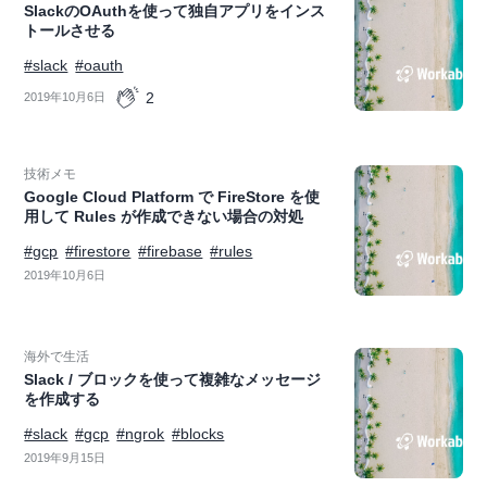
SlackのOAuthを使って独自アプリをインス
トールさせる
#slack
#oauth
2
2019年10月6日
技術メモ
Google Cloud Platform で FireStore を使
用して Rules が作成できない場合の対処
#gcp
#firestore
#firebase
#rules
2019年10月6日
海外で生活
Slack / ブロックを使って複雑なメッセージ
を作成する
#slack
#gcp
#ngrok
#blocks
2019年9月15日