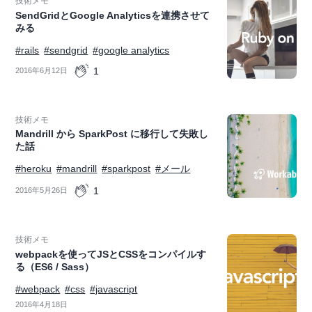
技術メモ
SendGridとGoogle Analyticsを連携させて
みる
#rails
#sendgrid
#google analytics
1
2016年6月12日
技術メモ
Mandrill から SparkPost に移行して失敗し
た話
#heroku
#mandrill
#sparkpost
#メール
1
2016年5月26日
技術メモ
webpackを使ってJSとCSSをコンパイルす
る（ES6 / Sass）
#webpack
#css
#javascript
2016年4月18日