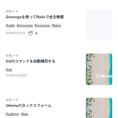
技術メモ
Groongaを使ってRailsで全文検索
#rails
#groonga
#rroonga
#blog
6
2020年1月13日
技術メモ
Gitのコマンドを自動補完する
#git
2019年11月25日
技術メモ
Udemyのタックスフォーム
#udemy
#tax