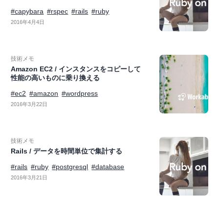
#capybara
#rspec
#rails
#ruby
2016年4月4日
技術メモ
Amazon EC2 / インスタンスをコピーして
性能の高いものに乗り換える
#ec2
#amazon
#wordpress
2016年3月22日
技術メモ
Rails / データを時間単位で集計する
#rails
#ruby
#postgresql
#database
2016年3月21日