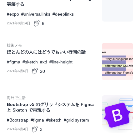
実装する
#expo
#universallinks
#deeplinks
6
2021年8月14日
技術メモ
ほとんどの人にはどうでもいい行間の話
#figma
#sketch
#xd
#line-height
20
2021年6月6日
海外で生活
Bootstrap v5 のグリッドシステムを Figma
と Sketch で再現する
#Bootstrap
#figma
#sketch
#grid system
3
2021年6月4日