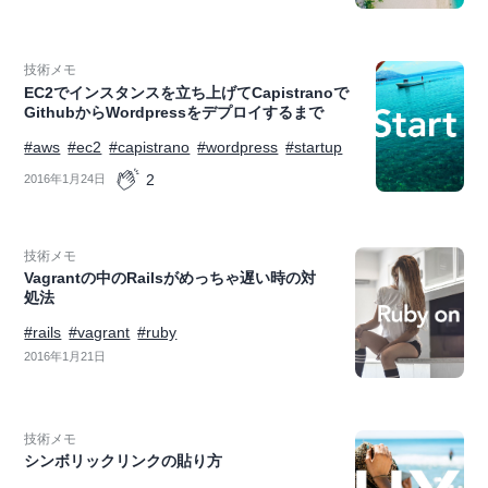
技術メモ
EC2でインスタンスを立ち上げてCapistranoで
GithubからWordpressをデプロイするまで
#aws
#ec2
#capistrano
#wordpress
#startup
2
2016年1月24日
技術メモ
Vagrantの中のRailsがめっちゃ遅い時の対
処法
#rails
#vagrant
#ruby
2016年1月21日
技術メモ
シンボリックリンクの貼り方