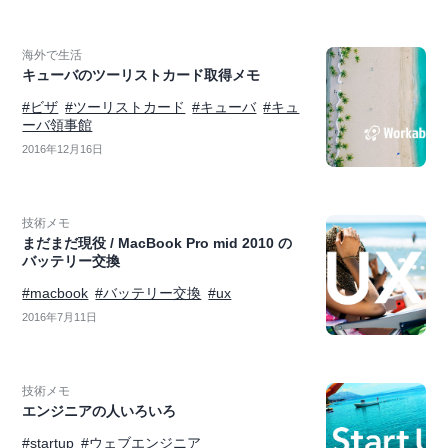
海外で生活
キューバのツーリストカード取得メモ
#ビザ
#ツーリストカード
#キューバ
#キュ
ーバ領事館
2016年12月16日
技術メモ
まだまだ現役 / MacBook Pro mid 2010 の
バッテリー交換
#macbook
#バッテリー交換
#ux
2016年7月11日
技術メモ
エンジニアの人いろいろ
#startup
#ウェブエンジニア