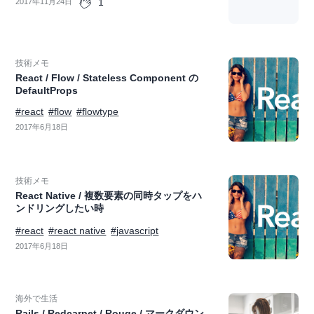
1
2017年11月24日
技術メモ
React / Flow / Stateless Component の
DefaultProps
#react
#flow
#flowtype
2017年6月18日
技術メモ
React Native / 複数要素の同時タップをハ
ンドリングしたい時
#react
#react native
#javascript
2017年6月18日
海外で生活
Rails / Redcarpet / Rouge / マークダウン