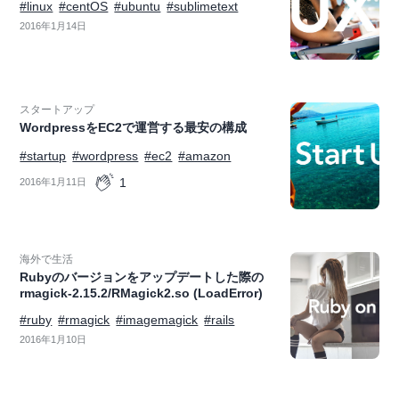
#linux
#centOS
#ubuntu
#sublimetext
2016年1月14日
スタートアップ
WordpressをEC2で運営する最安の構成
#startup
#wordpress
#ec2
#amazon
1
2016年1月11日
海外で生活
Rubyのバージョンをアップデートした際の
rmagick-2.15.2/RMagick2.so (LoadError)
#ruby
#rmagick
#imagemagick
#rails
2016年1月10日