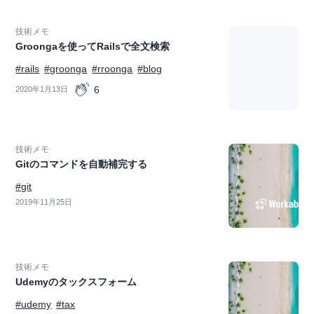
技術メモ
Groongaを使ってRailsで全文検索
#rails
#groonga
#rroonga
#blog
6
2020年1月13日
技術メモ
Gitのコマンドを自動補完する
#git
2019年11月25日
技術メモ
Udemyのタックスフォーム
#udemy
#tax