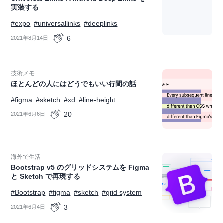
実装する
#expo
#universallinks
#deeplinks
6
2021年8月14日
技術メモ
ほとんどの人にはどうでもいい行間の話
#figma
#sketch
#xd
#line-height
20
2021年6月6日
海外で生活
Bootstrap v5 のグリッドシステムを Figma
と Sketch で再現する
#Bootstrap
#figma
#sketch
#grid system
3
2021年6月4日