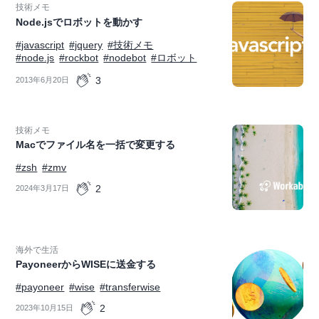
技術メモ
Node.jsでロボットを動かす
#javascript
#jquery
#技術メモ
#node.js
#rockbot
#nodebot
#ロボット
3
2013年6月20日
技術メモ
Macでファイル名を一括で変更する
#zsh
#zmv
2
2024年3月17日
海外で生活
PayoneerからWISEに送金する
#payoneer
#wise
#transferwise
2
2023年10月15日