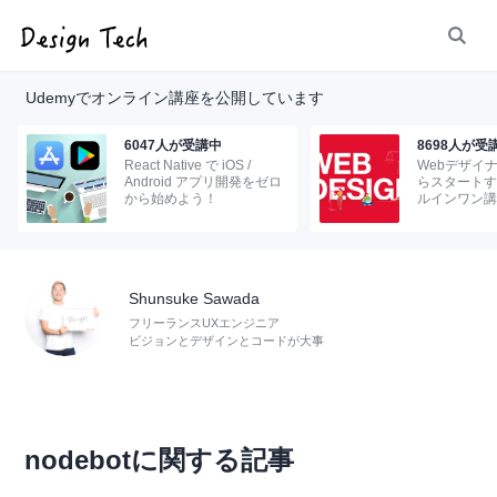
Udemyでオンライン講座を公開しています
6047人が受講中
8698人が受
React Native で iOS /
Webデザイ
Android アプリ開発をゼロ
らスタートす
から始めよう！
ルインワン講
Shunsuke Sawada
フリーランスUXエンジニア
ビジョンとデザインとコードが大事
nodebotに関する記事