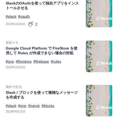
SlackのOAuthを使って独自アプリをインス
トールさせる
#slack
#oauth
2
2019年10月6日
技術メモ
Google Cloud Platform で FireStore を使
用して Rules が作成できない場合の対処
#gcp
#firestore
#firebase
#rules
2019年10月6日
海外で生活
Slack / ブロックを使って複雑なメッセージ
を作成する
#slack
#gcp
#ngrok
#blocks
2019年9月15日