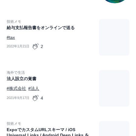
技術メモ
給与支払報告書をオンラインで送る
#tax
2
2022年1月21日
海外で生活
法人設立の覚書
#株式会社
#法人
4
2021年9月17日
技術メモ
ExpoでカスタムURLスキーマ / iOS
Universal Links / Android Deep Links を