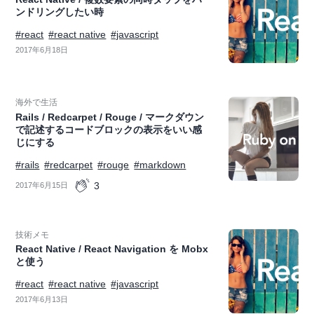
ンドリングしたい時
#react
#react native
#javascript
2017年6月18日
海外で生活
Rails / Redcarpet / Rouge / マークダウン
で記述するコードブロックの表示をいい感
じにする
#rails
#redcarpet
#rouge
#markdown
3
2017年6月15日
技術メモ
React Native / React Navigation を Mobx
と使う
#react
#react native
#javascript
2017年6月13日