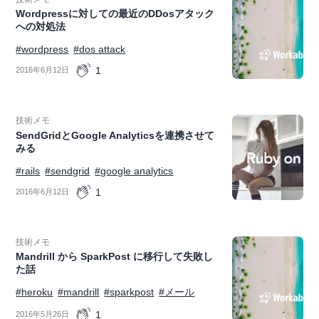
Wordpressに対しての最近のDDosアタック
への対処法
#wordpress
#dos attack
1
2016年6月12日
技術メモ
SendGridとGoogle Analyticsを連携させて
みる
#rails
#sendgrid
#google analytics
1
2016年6月12日
技術メモ
Mandrill から SparkPost に移行して失敗し
た話
#heroku
#mandrill
#sparkpost
#メール
1
2016年5月26日