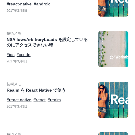
#react-native
#android
2017年3月8日
技術メモ
NSAllowsArbitraryLoads を設定している
のにアクセスできない時
#ios
#xcode
2017年3月6日
技術メモ
Realm を React Native で使う
#react native
#react
#realm
2017年3月3日
技術メモ