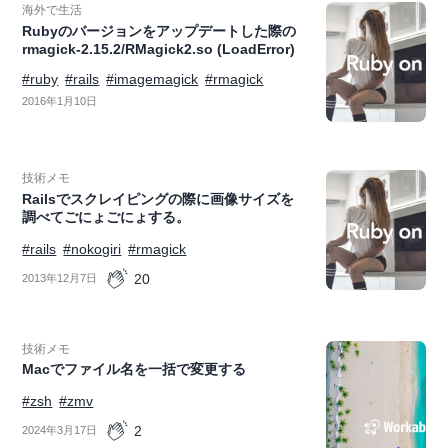
海外で生活
Rubyのバージョンをアップデートした際の
rmagick-2.15.2/RMagick2.so (LoadError)
#ruby
#rails
#imagemagick
#rmagick
2016年1月10日
技術メモ
Railsでスクレイピングの際に画像サイズを
調べてごにょごにょする。
#rails
#nokogiri
#rmagick
20
2013年12月7日
技術メモ
Macでファイル名を一括で変更する
#zsh
#zmv
2
2024年3月17日