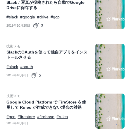
Slack / 写真が投稿されたら自動でGoogle
Driveに保存する
#slack
#google
#drive
#gcp
3
2019年10月20日
技術メモ
SlackのOAuthを使って独自アプリをインス
トールさせる
#slack
#oauth
2
2019年10月6日
技術メモ
Google Cloud Platform で FireStore を使
用して Rules が作成できない場合の対処
#gcp
#firestore
#firebase
#rules
2019年10月6日