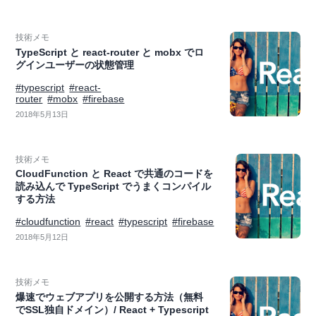
技術メモ
TypeScript と react-router と mobx でロ
グインユーザーの状態管理
#typescript
#react-
router
#mobx
#firebase
2018年5月13日
技術メモ
CloudFunction と React で共通のコードを
読み込んで TypeScript でうまくコンパイル
する方法
#cloudfunction
#react
#typescript
#firebase
2018年5月12日
技術メモ
爆速でウェブアプリを公開する方法（無料
でSSL独自ドメイン）/ React + Typescript