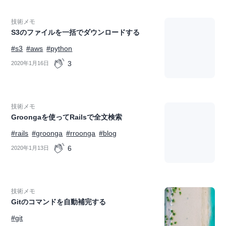
技術メモ
S3のファイルを一括でダウンロードする
#s3
#aws
#python
3
2020年1月16日
技術メモ
Groongaを使ってRailsで全文検索
#rails
#groonga
#rroonga
#blog
6
2020年1月13日
技術メモ
Gitのコマンドを自動補完する
#git