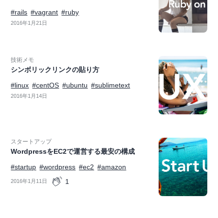
#rails
#vagrant
#ruby
2016年1月21日
技術メモ
シンボリックリンクの貼り方
#linux
#centOS
#ubuntu
#sublimetext
2016年1月14日
スタートアップ
WordpressをEC2で運営する最安の構成
#startup
#wordpress
#ec2
#amazon
1
2016年1月11日