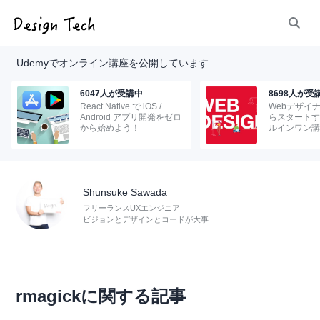
Udemyでオンライン講座を公開しています
6047人が受講中
8698人が受
React Native で iOS /
Webデザイ
Android アプリ開発をゼロ
らスタートす
から始めよう！
ルインワン講
Shunsuke Sawada
フリーランスUXエンジニア
ビジョンとデザインとコードが大事
rmagickに関する記事