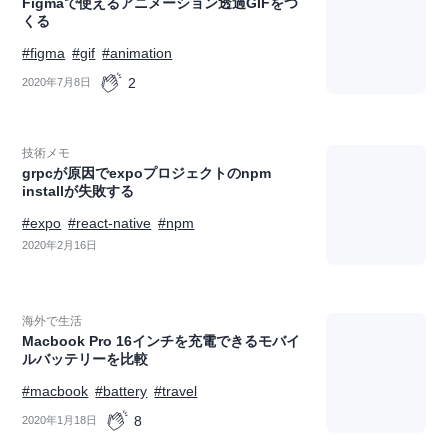
Figmaで使えるアニメーション透過GIFをつ
くる
#figma
#gif
#animation
2
2020年7月8日
技術メモ
grpcが原因でexpoプロジェクトのnpm
installが失敗する
#expo
#react-native
#npm
2020年2月16日
海外で生活
Macbook Pro 16インチを充電できるモバイ
ルバッテリーを比較
#macbook
#battery
#travel
8
2020年1月18日