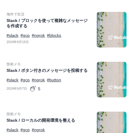
海外で生活
Slack / ブロックを使って複雑なメッセージ
を作成する
#slack
#gcp
#ngrok
#blocks
2019年9月15日
技術メモ
Slack / ボタン付きのメッセージを投稿する
#slack
#gcp
#ngrok
#button
5
2019年9月7日
技術メモ
Slack / ローカルの開発環境を整える
#slack
#gcp
#ngrok