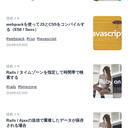
技術メモ
webpackを使ってJSとCSSをコンパイルす
る（ES6 / Sass）
#webpack
#css
#javascript
2016年4月18日
技術メモ
Rails / タイムゾーンを指定して時間帯で検
索する
#rails
#timezone
2016年4月10日
技術メモ
Rails / Ajaxの送信で重複したデータが保存
される場合