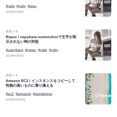
#rails
#ruby
#ajax
2016年4月6日
技術メモ
Rspec / capybara-screenshotで文字が表
示されない時の対処
#capybara
#rspec
#rails
#ruby
2016年4月4日
技術メモ
Amazon EC2 / インスタンスをコピーして
性能の高いものに乗り換える
#ec2
#amazon
#wordpress
2016年3月22日