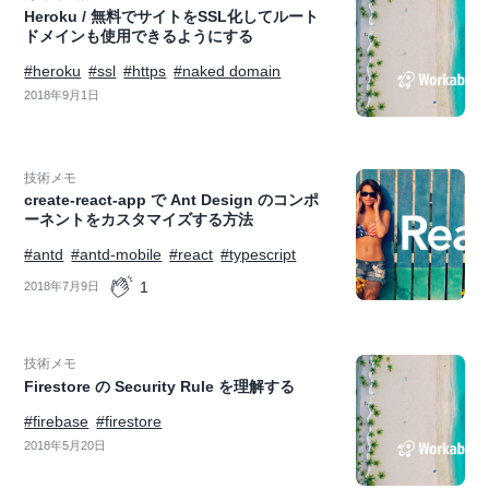
Heroku / 無料でサイトをSSL化してルート
ドメインも使用できるようにする
#heroku
#ssl
#https
#naked domain
2018年9月1日
技術メモ
create-react-app で Ant Design のコンポ
ーネントをカスタマイズする方法
#antd
#antd-mobile
#react
#typescript
1
2018年7月9日
技術メモ
Firestore の Security Rule を理解する
#firebase
#firestore
2018年5月20日