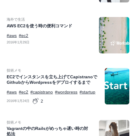
海外で生活
AWS EC2を使う時の便利コマンド
#aws
#ec2
2016年1月29日
技術メモ
EC2でインスタンスを立ち上げてCapistranoで
GithubからWordpressをデプロイするまで
#aws
#ec2
#capistrano
#wordpress
#startup
2
2016年1月24日
技術メモ
Vagrantの中のRailsがめっちゃ遅い時の対
処法