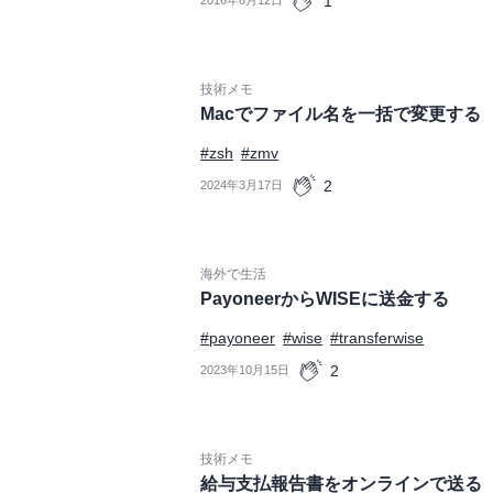
1
技術メモ
Macでファイル名を一括で変更する
#zsh
#zmv
2
2024年3月17日
海外で生活
PayoneerからWISEに送金する
#payoneer
#wise
#transferwise
2
2023年10月15日
技術メモ
給与支払報告書をオンラインで送る