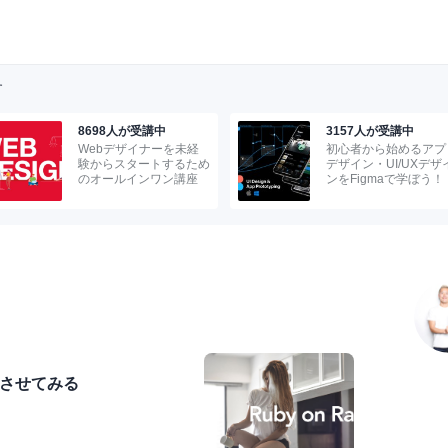
す
8698人が受講中
3157人が受講中
Webデザイナーを未経
初心者から始めるアプ
験からスタートするため
デザイン・UI/UXデザ
のオールインワン講座
ンをFigmaで学ぼう！
を連携させてみる