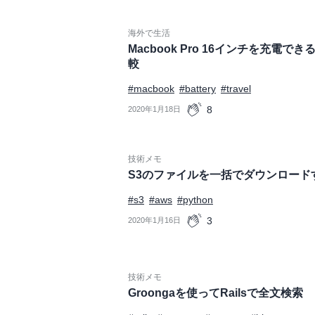
海外で生活
Macbook Pro 16インチを充電
較
#macbook
#battery
#travel
8
2020年1月18日
技術メモ
S3のファイルを一括でダウンロード
#s3
#aws
#python
3
2020年1月16日
技術メモ
Groongaを使ってRailsで全文検索