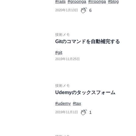
#rails
#groonga
#rroonga
#blog
6
2020年1月13日
技術メモ
Gitのコマンドを自動補完する
#git
2019年11月25日
技術メモ
Udemyのタックスフォーム
#udemy
#tax
1
2019年11月1日