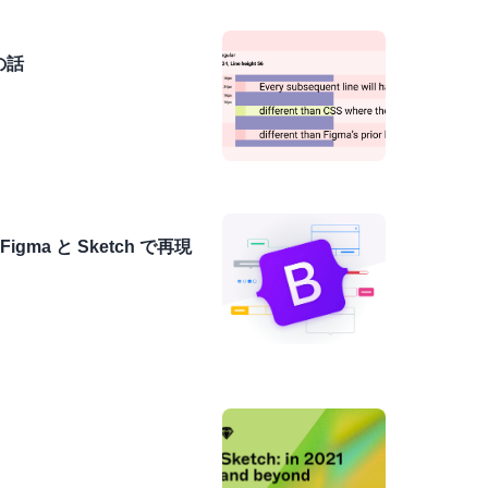
の話
igma と Sketch で再現