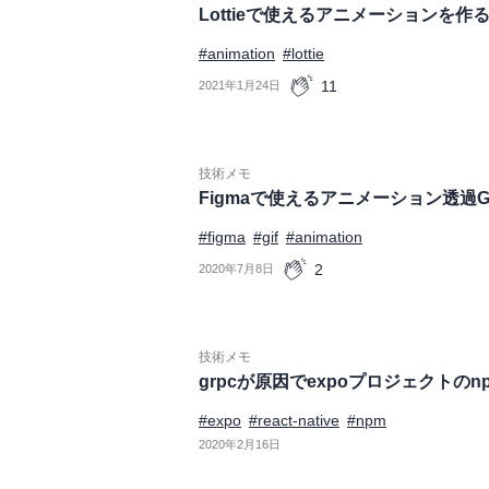
Lottieで使えるアニメーションを作
#animation
#lottie
11
2021年1月24日
技術メモ
Figmaで使えるアニメーション透過G
#figma
#gif
#animation
2
2020年7月8日
技術メモ
grpcが原因でexpoプロジェクトのnpm
#expo
#react-native
#npm
2020年2月16日