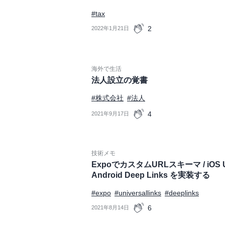
#tax
2
2022年1月21日
海外で生活
法人設立の覚書
#株式会社
#法人
4
2021年9月17日
技術メモ
ExpoでカスタムURLスキーマ / iOS Univ
Android Deep Links を実装する
#expo
#universallinks
#deeplinks
6
2021年8月14日