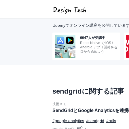
Udemyでオンライン講座を公開していま
6047人が受講中
React Native で iOS /
Android アプリ開発をゼ
ロから始めよう！
sendgridに関する記事
技術メモ
SendGridとGoogle Analytics
#google analytics
#sendgrid
#rails
2016年6月12日