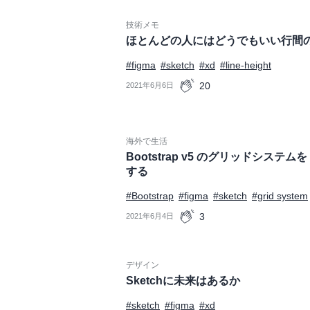
技術メモ
ほとんどの人にはどうでもいい行間
#figma
#sketch
#xd
#line-height
20
2021年6月6日
海外で生活
Bootstrap v5 のグリッドシステムを F
する
#Bootstrap
#figma
#sketch
#grid system
3
2021年6月4日
デザイン
Sketchに未来はあるか
#sketch
#figma
#xd