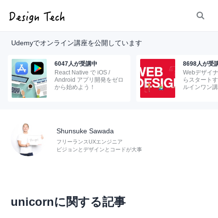
Udemyでオンライン講座を公開しています
6047人が受講中
8698人が受
React Native で iOS /
Webデザイ
Android アプリ開発をゼロ
らスタートす
から始めよう！
ルインワン講
Shunsuke Sawada
フリーランスUXエンジニア
ビジョンとデザインとコードが大事
unicornに関する記事