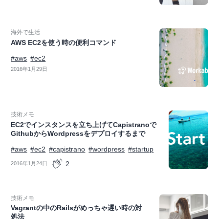
海外で生活
AWS EC2を使う時の便利コマンド
#aws
#ec2
2016年1月29日
技術メモ
EC2でインスタンスを立ち上げてCapistranoで
GithubからWordpressをデプロイするまで
#aws
#ec2
#capistrano
#wordpress
#startup
2
2016年1月24日
技術メモ
Vagrantの中のRailsがめっちゃ遅い時の対
処法