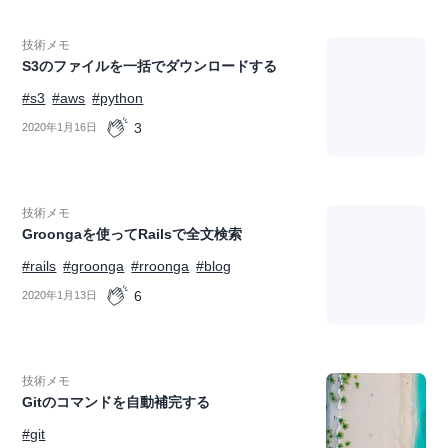
技術メモ
S3のファイルを一括でダウンロードする
#s3
#aws
#python
3
2020年1月16日
技術メモ
Groongaを使ってRailsで全文検索
#rails
#groonga
#rroonga
#blog
6
2020年1月13日
技術メモ
Gitのコマンドを自動補完する
#git