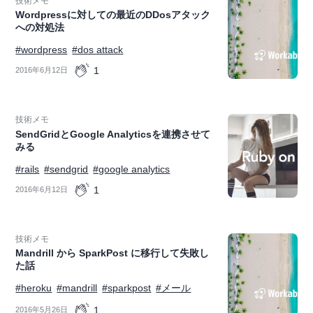
技術メモ
Wordpressに対しての最近のDDosアタック
への対処法
#wordpress
#dos attack
1
2016年6月12日
技術メモ
SendGridとGoogle Analyticsを連携させて
みる
#rails
#sendgrid
#google analytics
1
2016年6月12日
技術メモ
Mandrill から SparkPost に移行して失敗し
た話
#heroku
#mandrill
#sparkpost
#メール
1
2016年5月26日