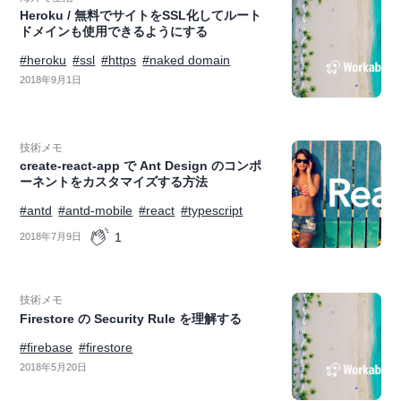
Heroku / 無料でサイトをSSL化してルート
ドメインも使用できるようにする
#heroku
#ssl
#https
#naked domain
2018年9月1日
技術メモ
create-react-app で Ant Design のコンポ
ーネントをカスタマイズする方法
#antd
#antd-mobile
#react
#typescript
1
2018年7月9日
技術メモ
Firestore の Security Rule を理解する
#firebase
#firestore
2018年5月20日