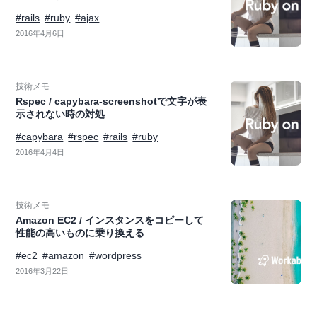
#rails
#ruby
#ajax
2016年4月6日
技術メモ
Rspec / capybara-screenshotで文字が表
示されない時の対処
#capybara
#rspec
#rails
#ruby
2016年4月4日
技術メモ
Amazon EC2 / インスタンスをコピーして
性能の高いものに乗り換える
#ec2
#amazon
#wordpress
2016年3月22日