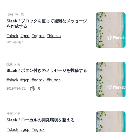
海外で生活
Slack / ブロックを使って複雑なメッセージ
を作成する
#slack
#gcp
#ngrok
#blocks
2019年9月15日
技術メモ
Slack / ボタン付きのメッセージを投稿する
#slack
#gcp
#ngrok
#button
5
2019年9月7日
技術メモ
Slack / ローカルの開発環境を整える
#slack
#gcp
#ngrok