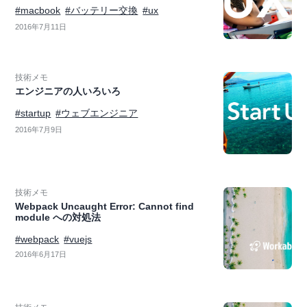
#macbook
#バッテリー交換
#ux
2016年7月11日
技術メモ
エンジニアの人いろいろ
#startup
#ウェブエンジニア
2016年7月9日
技術メモ
Webpack Uncaught Error: Cannot find
module への対処法
#webpack
#vuejs
2016年6月17日