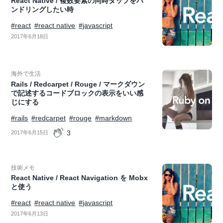
React Native / 複数要素の同時タップをハ
ンドリングしたい時
#react
#react native
#javascript
2017年6月18日
海外で生活
Rails / Redcarpet / Rouge / マークダウン
で記述するコードブロックの表示をいい感
じにする
#rails
#redcarpet
#rouge
#markdown
3
2017年6月15日
技術メモ
React Native / React Navigation を Mobx
と使う
#react
#react native
#javascript
2017年6月13日