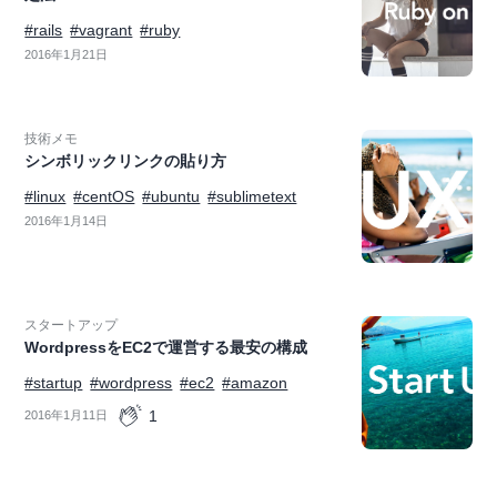
#rails
#vagrant
#ruby
2016年1月21日
技術メモ
シンボリックリンクの貼り方
#linux
#centOS
#ubuntu
#sublimetext
2016年1月14日
スタートアップ
WordpressをEC2で運営する最安の構成
#startup
#wordpress
#ec2
#amazon
1
2016年1月11日