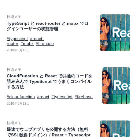
技術メモ
TypeScript と react-router と mobx でロ
グインユーザーの状態管理
#typescript
#react-
router
#mobx
#firebase
2018年5月13日
技術メモ
CloudFunction と React で共通のコードを
読み込んで TypeScript でうまくコンパイル
する方法
#cloudfunction
#react
#typescript
#firebase
2018年5月12日
技術メモ
爆速でウェブアプリを公開する方法（無料
でSSL独自ドメイン）/ React + Typescript