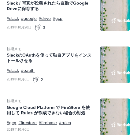
Slack / 写真が投稿されたら自動でGoogle
Driveに保存する
#slack
#google
#drive
#gcp
3
2019年10月20日
技術メモ
SlackのOAuthを使って独自アプリをインス
トールさせる
#slack
#oauth
2
2019年10月6日
技術メモ
Google Cloud Platform で FireStore を使
用して Rules が作成できない場合の対処
#gcp
#firestore
#firebase
#rules
2019年10月6日