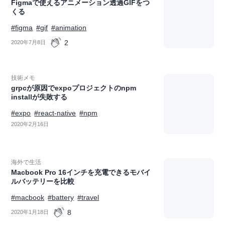
Figmaで使えるアニメーション透過GIFをつ
くる
#figma
#gif
#animation
2
2020年7月8日
技術メモ
grpcが原因でexpoプロジェクトのnpm
installが失敗する
#expo
#react-native
#npm
2020年2月16日
海外で生活
Macbook Pro 16インチを充電できるモバイ
ルバッテリーを比較
#macbook
#battery
#travel
8
2020年1月18日