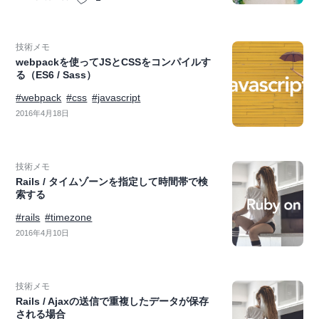
技術メモ
webpackを使ってJSとCSSをコンパイルす
る（ES6 / Sass）
#webpack
#css
#javascript
2016年4月18日
技術メモ
Rails / タイムゾーンを指定して時間帯で検
索する
#rails
#timezone
2016年4月10日
技術メモ
Rails / Ajaxの送信で重複したデータが保存
される場合