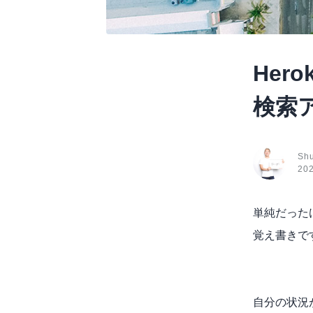
Her
検索
Sh
20
単純だった
覚え書きで
自分の状況が