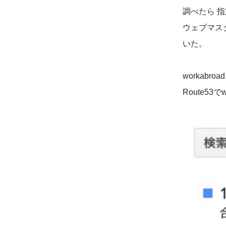
調べたら 
ウェブマス
いた。
workabr
Route5