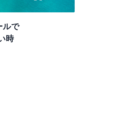
ツールで
い時