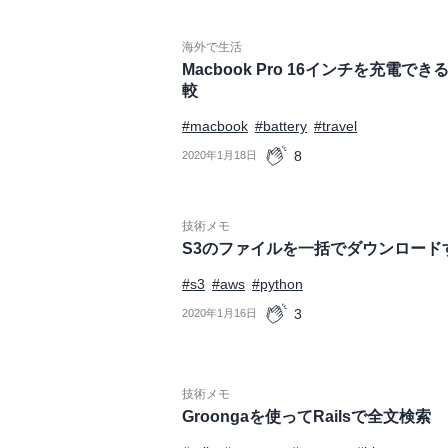
海外で生活
Macbook Pro 16インチを充電
較
#macbook
#battery
#travel
8
2020年1月18日
技術メモ
S3のファイルを一括でダウンロード
#s3
#aws
#python
3
2020年1月16日
技術メモ
Groongaを使ってRailsで全文検索