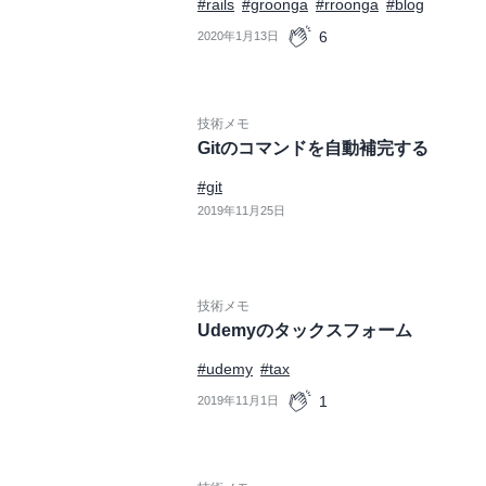
#rails
#groonga
#rroonga
#blog
6
2020年1月13日
技術メモ
Gitのコマンドを自動補完する
#git
2019年11月25日
技術メモ
Udemyのタックスフォーム
#udemy
#tax
1
2019年11月1日