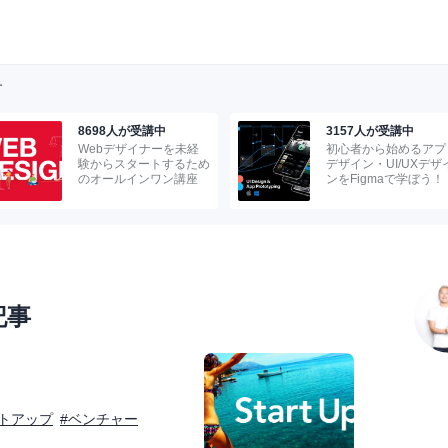
す
8698人が受講中
3157人が受講中
Webデザイナーを未経
初心者から始めるアプ
験からスタートするため
デザイン・UI/UXデザ
のオールインワン講座
ンをFigmaで学ぼう！
記事
トアップ
#ベンチャー