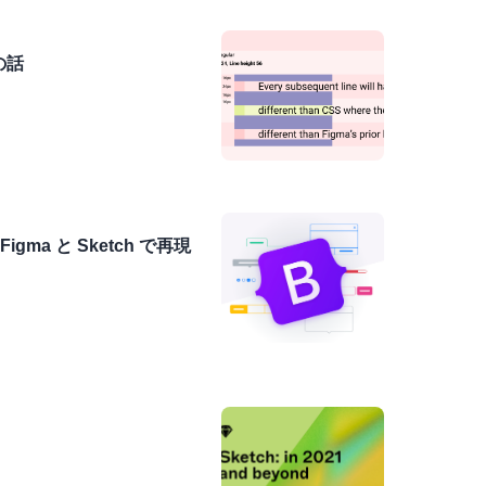
の話
igma と Sketch で再現