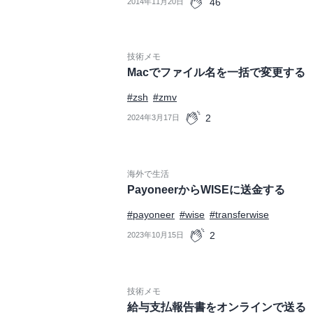
46
2014年11月20日
技術メモ
Macでファイル名を一括で変更する
#zsh
#zmv
2
2024年3月17日
海外で生活
PayoneerからWISEに送金する
#payoneer
#wise
#transferwise
2
2023年10月15日
技術メモ
給与支払報告書をオンラインで送る