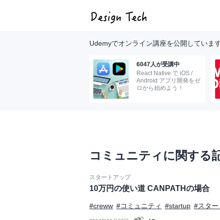
Udemyでオンライン講座を公開していま
6047人が受講中
React Native で iOS /
Android アプリ開発をゼ
ロから始めよう！
コミュニティに関する
スタートアップ
10万円の使い道 CANPATHの場合
#creww
#コミュニティ
#startup
#スター