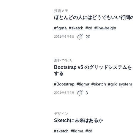
技術メモ
ほとんどの人にはどうでもいい行間
#figma
#sketch
#xd
#line-height
20
2021年6月6日
海外で生活
Bootstrap v5 のグリッドシステムを F
する
#Bootstrap
#figma
#sketch
#grid system
3
2021年6月4日
デザイン
Sketchに未来はあるか
#sketch
#figma
#xd