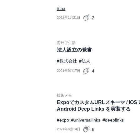
#tax
2
2022年1月21日
海外で生活
法人設立の覚書
#株式会社
#法人
4
2021年9月17日
技術メモ
ExpoでカスタムURLスキーマ / iOS Univ
Android Deep Links を実装する
#expo
#universallinks
#deeplinks
6
2021年8月14日