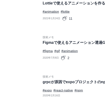
Lottieで使えるアニメーションを作
#animation
#lottie
11
2021年1月24日
技術メモ
Figmaで使えるアニメーション透過G
#figma
#gif
#animation
2
2020年7月8日
技術メモ
grpcが原因でexpoプロジェクトのnpm
#expo
#react-native
#npm
2020年2月16日