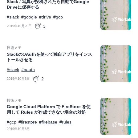
Slack / 写真が投稿されたら自動でGoogle
Driveに保存する
#slack
#google
#drive
#gcp
3
2019年10月20日
技術メモ
SlackのOAuthを使って独自アプリをインス
トールさせる
#slack
#oauth
2
2019年10月6日
技術メモ
Google Cloud Platform で FireStore を使
用して Rules が作成できない場合の対処
#gcp
#firestore
#firebase
#rules
2019年10月6日