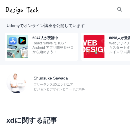
Udemyでオンライン講座を公開しています
6047人が受講中
8698人が受
React Native で iOS /
Webデザイ
Android アプリ開発をゼロ
らスタートす
から始めよう！
ルインワン講
Shunsuke Sawada
フリーランスUXエンジニア
ビジョンとデザインとコードが大事
xdに関する記事