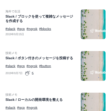
海外で生活
Slack / ブロックを使って複雑なメッセージ
を作成する
#slack
#gcp
#ngrok
#blocks
2019年9月15日
技術メモ
Slack / ボタン付きのメッセージを投稿する
#slack
#gcp
#ngrok
#button
5
2019年9月7日
技術メモ
Slack / ローカルの開発環境を整える
#slack
#gcp
#ngrok