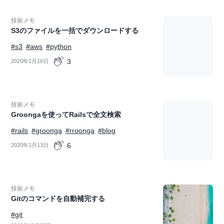
技術メモ
S3のファイルを一括でダウンロードする
#s3
#aws
#python
3
2020年1月16日
技術メモ
Groongaを使ってRailsで全文検索
#rails
#groonga
#rroonga
#blog
6
2020年1月13日
技術メモ
Gitのコマンドを自動補完する
#git