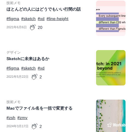
技術メモ
ほとんどの人にはどうでもいい行間の話
#figma
#sketch
#xd
#line-height
20
2021年6月6日
デザイン
Sketchに未来はあるか
#figma
#sketch
#xd
2
2021年5月22日
技術メモ
Macでファイル名を一括で変更する
#zsh
#zmv
2
2024年3月17日