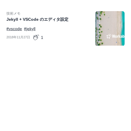
技術メモ
Jekyll + VSCode のエディタ設定
#vscode
#jekyll
1
2018年11月27日
技術メモ
Jekyll + Netlify + Cloudinary で高速なウェ
ブサイトを無料で公開する
#jekyll
#netlify
#cloudinary
2018年11月25日
技術メモ
Dockerをアップデートしたら動かなくなっ
た / Dockerにログインできない